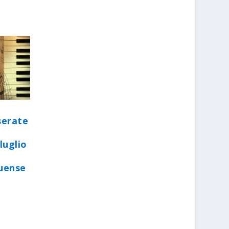
serate
luglio
quense