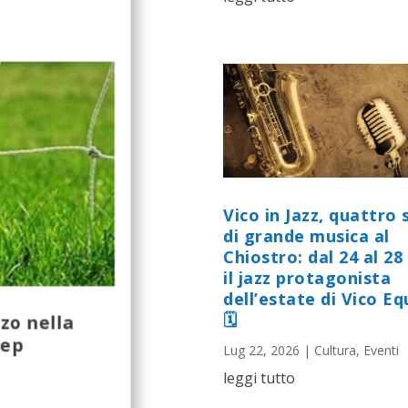
Vico in Jazz, quattro 
di grande musica al
Chiostro: dal 24 al 28 
il jazz protagonista
dell’estate di Vico E
🗓
zo nella
tep
Lug 22, 2026
|
Cultura
,
Eventi
leggi tutto