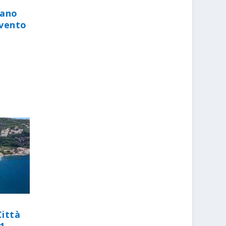
iano
evento
Città