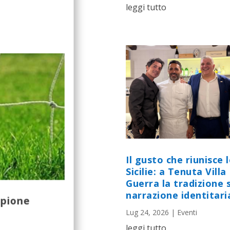
leggi tutto
Il gusto che riunisce 
Sicilie: a Tenuta Villa
Guerra la tradizione s
narrazione identitari
mpione
Lug 24, 2026
|
Eventi
leggi tutto