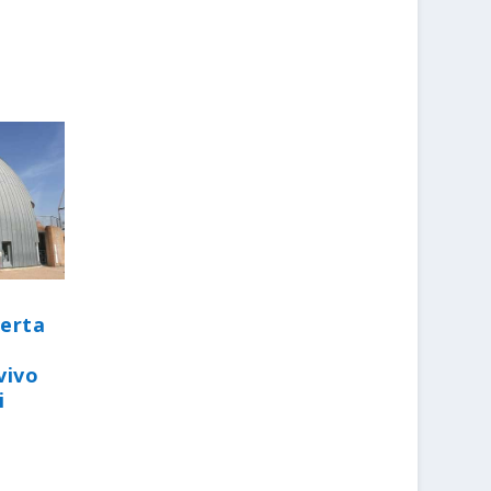
perta
vivo
i