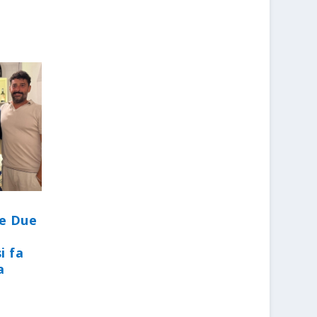
le Due
i fa
a