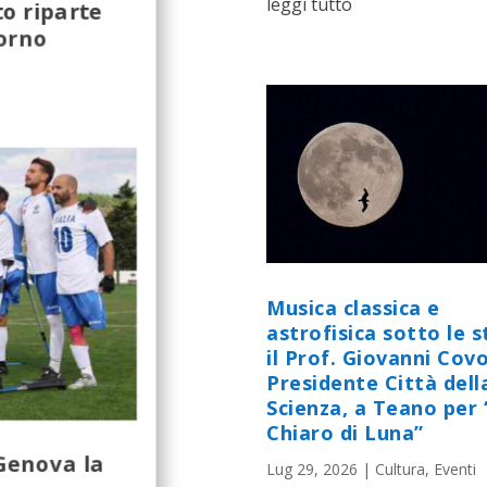
leggi tutto
o riparte
torno
Musica classica e
astrofisica sotto le st
il Prof. Giovanni Cov
Presidente Città dell
Scienza, a Teano per 
Chiaro di Luna”
Genova la
Lug 29, 2026
|
Cultura
,
Eventi