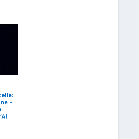
elle:
one –
a
“Al