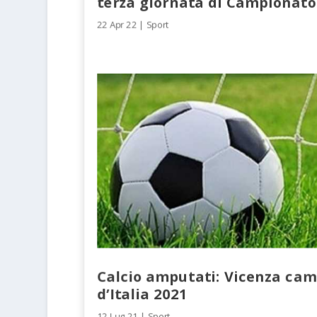
terza giornata di Campionato
22 Apr 22
|
Sport
Calcio amputati: Vicenza ca
d’Italia 2021
12 Lug 21
|
Sport