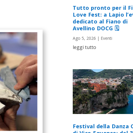
Tutto pronto per il F
Love Fest: a Lapio l’
dedicato al Fiano di
Avellino DOCG 🗓
Ago 5, 2026
|
Eventi
leggi tutto
Festival della Danza 