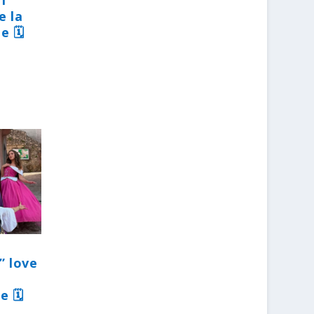
31
e la
e 🗓
” love
e 🗓