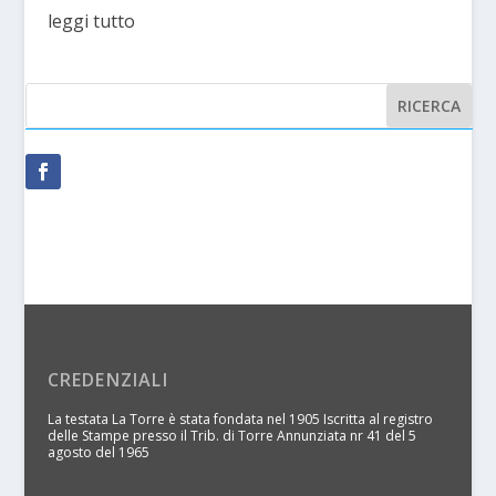
leggi tutto
CREDENZIALI
La testata La Torre è stata fondata nel 1905 Iscritta al registro
delle Stampe presso il Trib. di Torre Annunziata nr 41 del 5
agosto del 1965