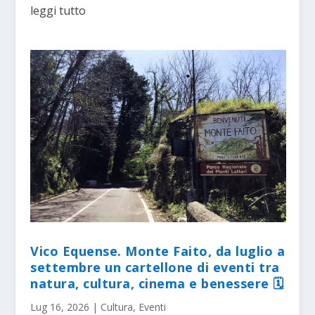
leggi tutto
Vico Equense. Monte Faito, da luglio a
settembre un cartellone di eventi tra
natura, cultura, cinema e benessere 🗓
Lug 16, 2026
|
Cultura
,
Eventi