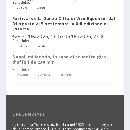
Scheduled
Cultura
Eventi
Festival della Danza Città di Vico Equense: dal
31 agosto al 5 settembre la XIII edizione di
Estarte
31/08/2026
05/09/2026
1:00
23:00
,
,
from
to
Scheduled
Cultura
Eventi
Napoli milionaria, in caso di scudetto giro
d'affari da 230 mln
Scheduled
Attualità
Curiosità
Territorio
CREDENZIALI
La testata La Torre è stata fondata nel 1905 Iscritta al registro
delle Stampe presso il Trib. di Torre Annunziata nr 41 del 5