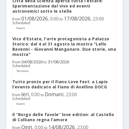
Città della Scienza aperta tutta l’estate:
Sperimentazione dal vivo ed eventi
astronomici sotto le stelle
01/08/2026
17/08/2026
0:00
23:00
,
,
from
to
Scheduled
Eventi
Vico d'Estate, l'arte protagonista a Palazzo
Storico: dal 4 al 31 agosto la mostra "Lello
Bavenni - Giovanni Manganaro. Due storie, una
mostra"
04/08/2026
31/08/2026
from
to
Scheduled
Territorio
Tutto pronto per il Fiano Love Fest: a Lapio
l’evento dedicato al Fiano di Avellino DOCG
Ieri
Domani
0:00
23:00
,
,
from
to
Scheduled
Eventi
Il “Borgo delle favole” love edition: al Castello
di Colliano regna l’amore
Oggi
14/08/2026
0:00
23:00
,
,
from
to