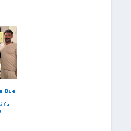
le Due
i fa
a