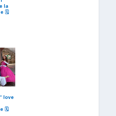
31
e la
e 🗓
” love
e 🗓