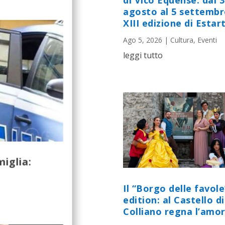
di Vico Equense: dal 
agosto al 5 settembr
XIII edizione di Estart
Ago 5, 2026
|
Cultura
,
Eventi
leggi tutto
miglia:
Il “Borgo delle favole
edition: al Castello di
Colliano regna l’amor