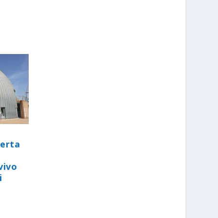
perta
vivo
i