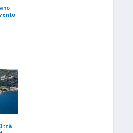
iano
evento
Città