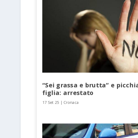
“Sei grassa e brutta” e picchi
figlia: arrestato
17 Set 25
|
Cronaca