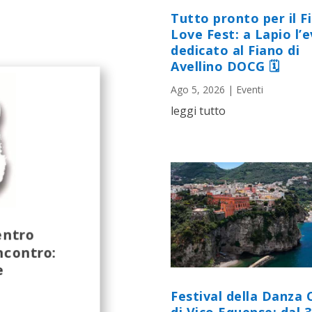
Tutto pronto per il F
Love Fest: a Lapio l’
dedicato al Fiano di
Avellino DOCG 🗓
Ago 5, 2026
|
Eventi
leggi tutto
entro
ncontro:
e
Festival della Danza 