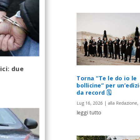
ici: due
Torna “Te le do io le
bollicine” per un’ediz
da record 🗓
Lug 16, 2026
|
alla Redazione
,
leggi tutto