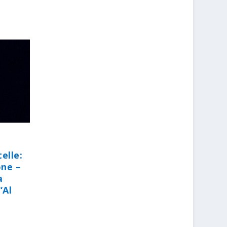
elle:
one –
a
“Al