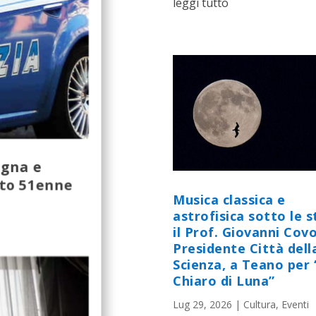
leggi tutto
agna e
ato 51enne
Musica classica e
astrofisica sotto le st
il Prof. Giovanni Cov
Presidente Città dell
Scienza, a Teano per 
Chiaro di Luna”
Lug 29, 2026
|
Cultura
,
Eventi