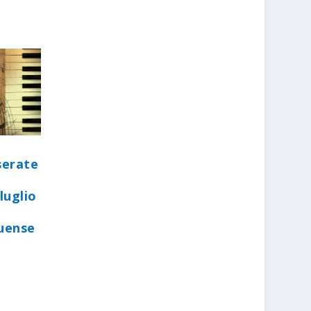
serate
luglio
quense