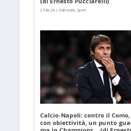
(di Ernesto Pucciarelli)
2 Feb 26
|
Editoriale
,
Sport
Calcio-Napoli: contro il Como,
con obiettività, un punto gu
ma in Champions… (di Ernest