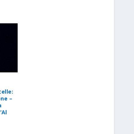
elle:
one –
a
“Al