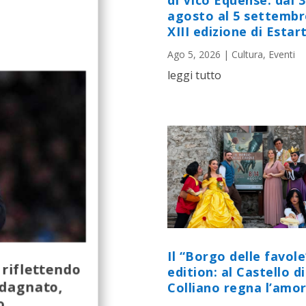
di Vico Equense: dal 
agosto al 5 settembr
XIII edizione di Estart
Ago 5, 2026
|
Cultura
,
Eventi
leggi tutto
Il “Borgo delle favole
 riflettendo
edition: al Castello di
adagnato,
Colliano regna l’amor
o