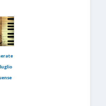
serate
luglio
quense