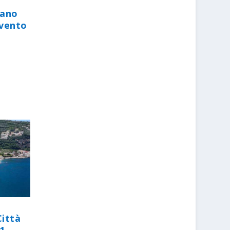
iano
evento
Città