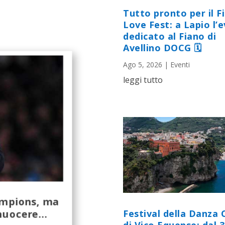
Tutto pronto per il F
Love Fest: a Lapio l’
dedicato al Fiano di
Avellino DOCG 🗓
Ago 5, 2026
|
Eventi
leggi tutto
hampions, ma
 nuocere…
Festival della Danza 