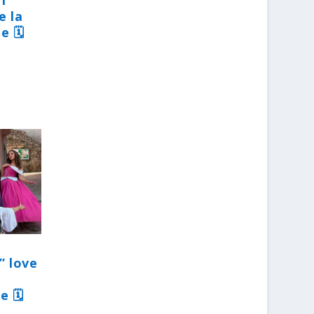
31
e la
e 🗓
” love
e 🗓