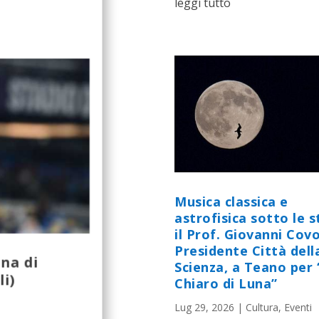
leggi tutto
Musica classica e
astrofisica sotto le st
il Prof. Giovanni Cov
Presidente Città dell
ena di
Scienza, a Teano per 
li)
Chiaro di Luna”
Lug 29, 2026
|
Cultura
,
Eventi