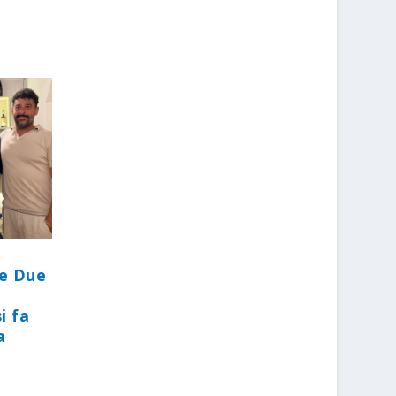
le Due
i fa
a