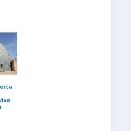
perta
vivo
i