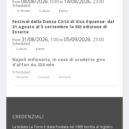
08/08/2026
14/08/2026
0:00
23:00
,
,
from
to
Scheduled
-in Risalto
Cultura
Eventi
Festival della Danza Città di Vico Equense: dal
31 agosto al 5 settembre la XIII edizione di
Estarte
31/08/2026
05/09/2026
1:00
23:00
,
,
from
to
Scheduled
Cultura
Eventi
Napoli milionaria, in caso di scudetto giro
d'affari da 230 mln
Scheduled
Attualità
Curiosità
Territorio
CREDENZIALI
La testata La Torre è stata fondata nel 1905 Iscritta al registro