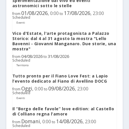
Sperimentazione dal vivo ed eventi
astronomici sotto le stelle
01/08/2026
17/08/2026
0:00
23:00
,
,
from
to
Scheduled
Eventi
Vico d'Estate, l'arte protagonista a Palazzo
Storico: dal 4 al 31 agosto la mostra "Lello
Bavenni - Giovanni Manganaro. Due storie, una
mostra"
04/08/2026
31/08/2026
from
to
Scheduled
Territorio
Tutto pronto per il Fiano Love Fest: a Lapio
l’evento dedicato al Fiano di Avellino DOCG
Oggi
09/08/2026
0:00
23:00
,
,
from
to
Scheduled
Eventi
Il “Borgo delle favole” love edition: al Castello
di Colliano regna l’amore
Domani
14/08/2026
0:00
23:00
,
,
from
to
Scheduled