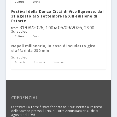
Cultura
Eventi
Festival della Danza Città di Vico Equense: dal
31 agosto al 5 settembre la XIII edizione di
Estarte
31/08/2026
05/09/2026
1:00
23:00
,
,
from
to
Scheduled
Cultura
Eventi
Napoli milionaria, in caso di scudetto giro
d'affari da 230 mln
Scheduled
Attualità
Curiosità
Territorio
CREDENZIALI
La testata La Torre è stata fondata nel 1905 Iscritta al registro
delle Stampe presso il Trib. di Torre Annunziata nr 41 del 5
agosto del 1965