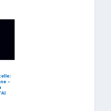
elle:
one –
a
“Al