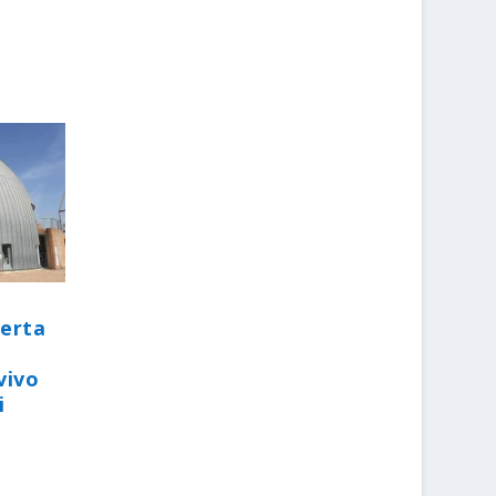
perta
vivo
i