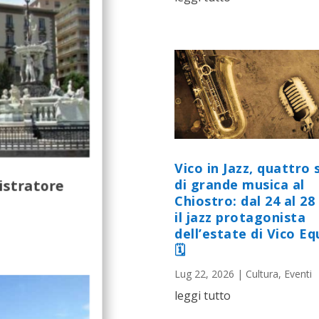
Vico in Jazz, quattro 
stratore
di grande musica al
Chiostro: dal 24 al 28 
il jazz protagonista
dell’estate di Vico E
🗓
Lug 22, 2026
|
Cultura
,
Eventi
leggi tutto