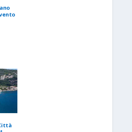
iano
evento
Città