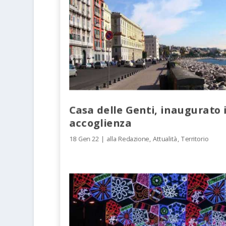
Casa delle Genti, inaugurato il
accoglienza
18 Gen 22
|
alla Redazione
,
Attualità
,
Territorio