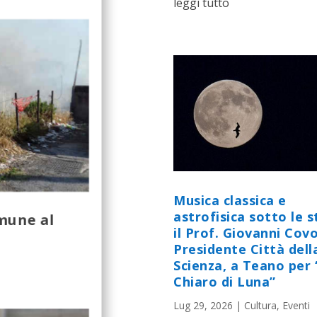
leggi tutto
Musica classica e
astrofisica sotto le st
omune al
il Prof. Giovanni Cov
Presidente Città dell
Scienza, a Teano per 
Chiaro di Luna”
Lug 29, 2026
|
Cultura
,
Eventi