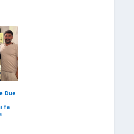
le Due
i fa
a