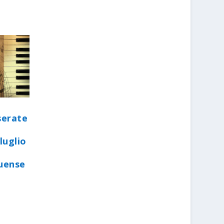
serate
luglio
quense