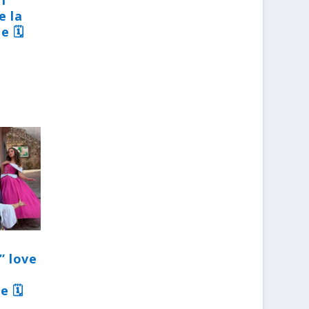
31
e la
e 🗓
” love
e 🗓