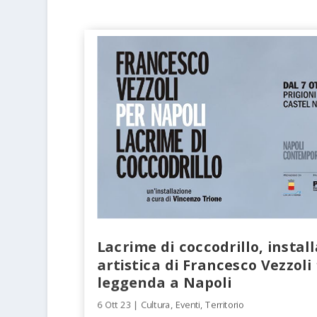
Lacrime di coccodrillo, instal
artistica di Francesco Vezzoli
leggenda a Napoli
6 Ott 23
|
Cultura
,
Eventi
,
Territorio