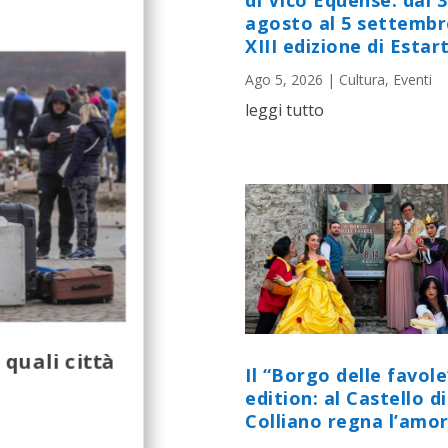
di Vico Equense: dal 
agosto al 5 settembr
XIII edizione di Estart
Ago 5, 2026
|
Cultura
,
Eventi
leggi tutto
 quali città
Il “Borgo delle favole
edition: al Castello di
Colliano regna l’amor