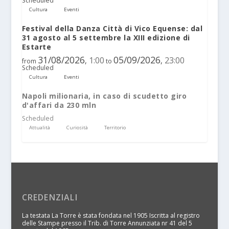
Scheduled
Cultura
Eventi
Festival della Danza Città di Vico Equense: dal
31 agosto al 5 settembre la XIII edizione di
Estarte
31/08/2026
05/09/2026
1:00
23:00
,
,
from
to
Scheduled
Cultura
Eventi
Napoli milionaria, in caso di scudetto giro
d'affari da 230 mln
Scheduled
Attualità
Curiosità
Territorio
CREDENZIALI
La testata La Torre è stata fondata nel 1905 Iscritta al registro
delle Stampe presso il Trib. di Torre Annunziata nr 41 del 5