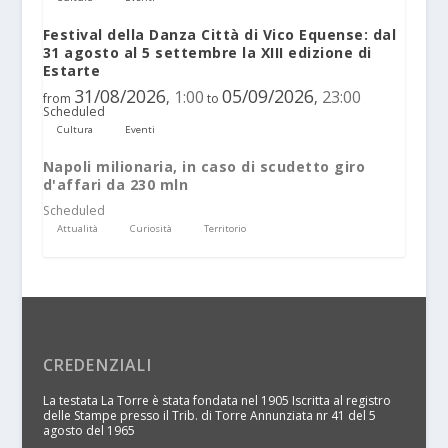
Festival della Danza Città di Vico Equense: dal
31 agosto al 5 settembre la XIII edizione di
Estarte
31/08/2026
05/09/2026
1:00
23:00
,
,
from
to
Scheduled
Cultura
Eventi
Napoli milionaria, in caso di scudetto giro
d'affari da 230 mln
Scheduled
Attualità
Curiosità
Territorio
CREDENZIALI
La testata La Torre è stata fondata nel 1905 Iscritta al registro
delle Stampe presso il Trib. di Torre Annunziata nr 41 del 5
agosto del 1965