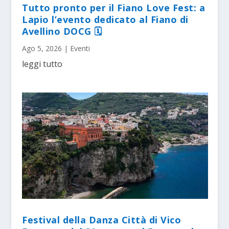
Tutto pronto per il Fiano Love Fest: a
Lapio l’evento dedicato al Fiano di
Avellino DOCG 🗓
Ago 5, 2026
|
Eventi
leggi tutto
Festival della Danza Città di Vico