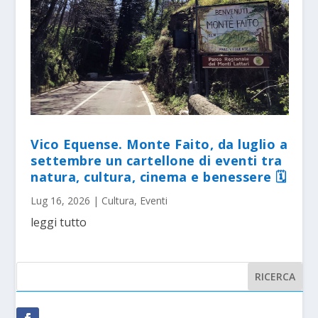
Vico Equense. Monte Faito, da luglio a
settembre un cartellone di eventi tra
natura, cultura, cinema e benessere 🗓
Lug 16, 2026
|
Cultura
,
Eventi
leggi tutto