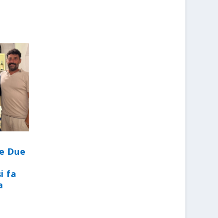
le Due
i fa
a