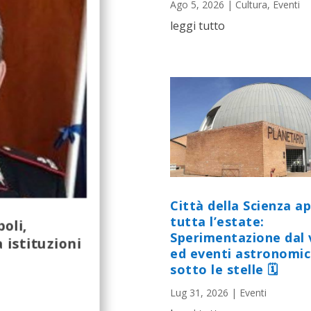
Ago 5, 2026
|
Cultura
,
Eventi
leggi tutto
Città della Scienza a
tutta l’estate:
oli,
Sperimentazione dal 
a istituzioni
ed eventi astronomic
sotto le stelle 🗓
Lug 31, 2026
|
Eventi