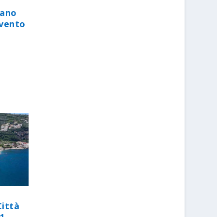
iano
evento
Città