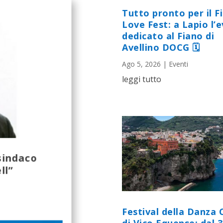
Tutto pronto per il F
Love Fest: a Lapio l’
dedicato al Fiano di
Avellino DOCG 🗓
Ago 5, 2026
|
Eventi
leggi tutto
 sindaco
ll”
Festival della Danza 