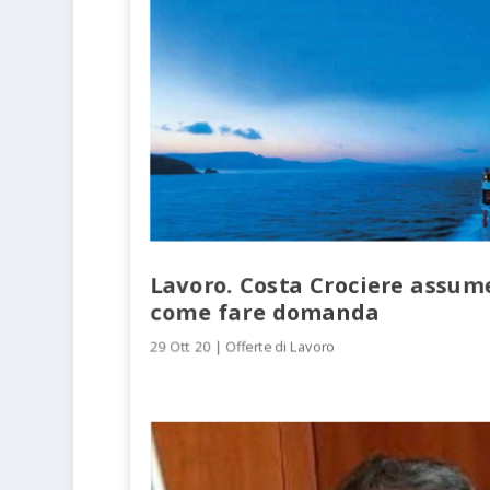
Lavoro. Costa Crociere assum
come fare domanda
29 Ott 20
|
Offerte di Lavoro