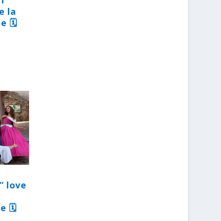
31
e la
e 🗓
” love
e 🗓