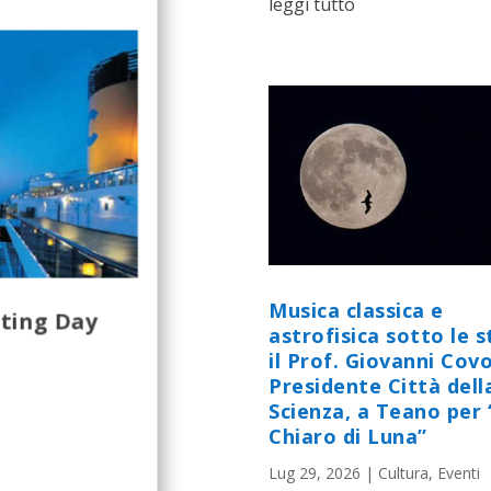
leggi tutto
Musica classica e
iting Day
astrofisica sotto le st
il Prof. Giovanni Cov
Presidente Città dell
Scienza, a Teano per 
Chiaro di Luna”
Lug 29, 2026
|
Cultura
,
Eventi