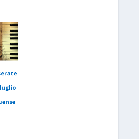
serate
luglio
quense