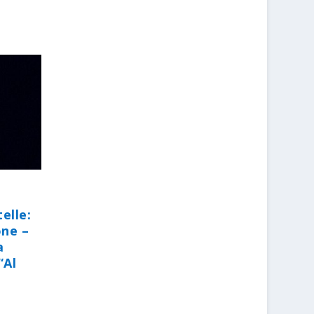
elle:
one –
a
“Al