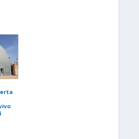
perta
vivo
i