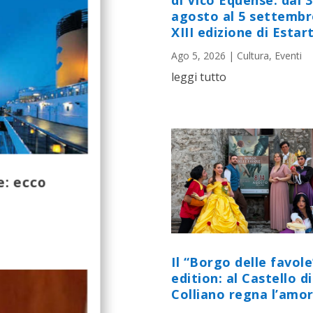
di Vico Equense: dal 
agosto al 5 settembr
XIII edizione di Estart
Ago 5, 2026
|
Cultura
,
Eventi
leggi tutto
e: ecco
Il “Borgo delle favole
edition: al Castello di
Colliano regna l’amor