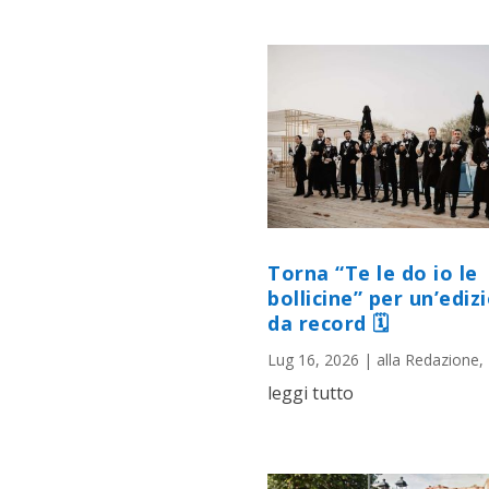
Torna “Te le do io le
bollicine” per un’ediz
da record 🗓
Lug 16, 2026
|
alla Redazione
,
leggi tutto