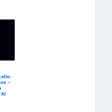
elle:
one –
a
“Al