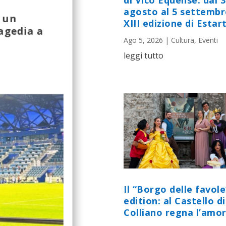
di Vico Equense: dal 
agosto al 5 settembr
n un
XIII edizione di Estart
ragedia a
Ago 5, 2026
|
Cultura
,
Eventi
leggi tutto
Il “Borgo delle favole
edition: al Castello di
Colliano regna l’amor