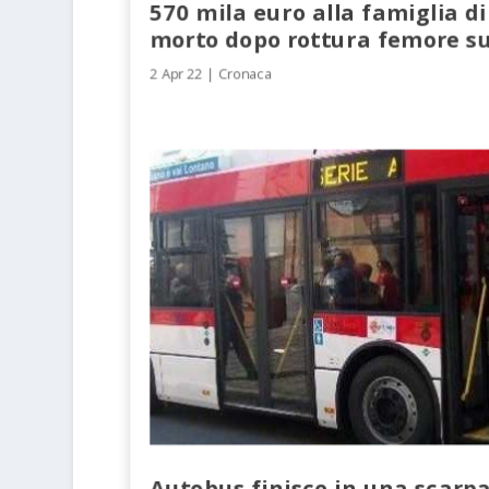
570 mila euro alla famiglia d
morto dopo rottura femore s
2 Apr 22
|
Cronaca
Autobus finisce in una scarpa