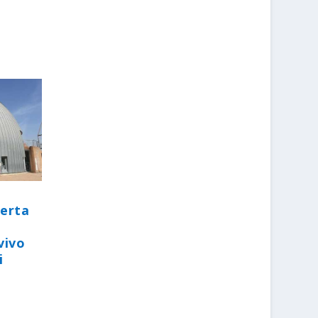
perta
vivo
i