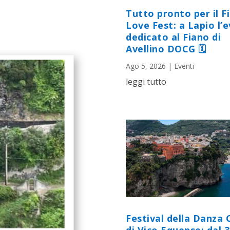
Tutto pronto per il F
Love Fest: a Lapio l’
dedicato al Fiano di
Avellino DOCG 🗓
Ago 5, 2026
|
Eventi
leggi tutto
Festival della Danza 