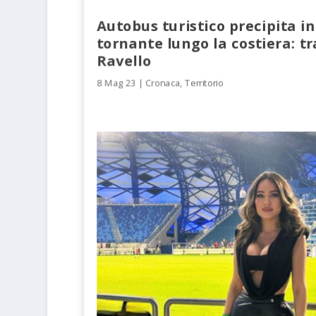
Autobus turistico precipita i
tornante lungo la costiera: t
Ravello
8 Mag 23
|
Cronaca
,
Territorio