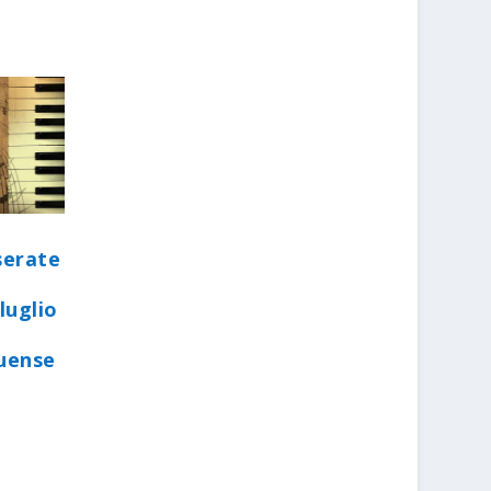
serate
luglio
quense