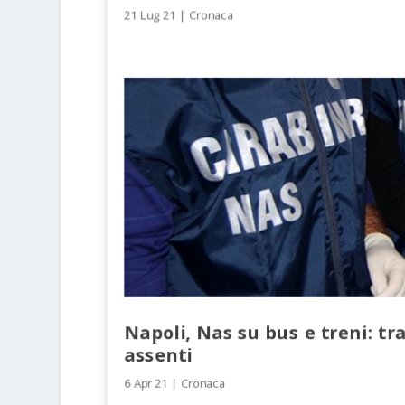
21 Lug 21
|
Cronaca
Napoli, Nas su bus e treni: tr
assenti
6 Apr 21
|
Cronaca