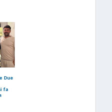
le Due
i fa
a