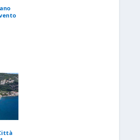
iano
evento
Città