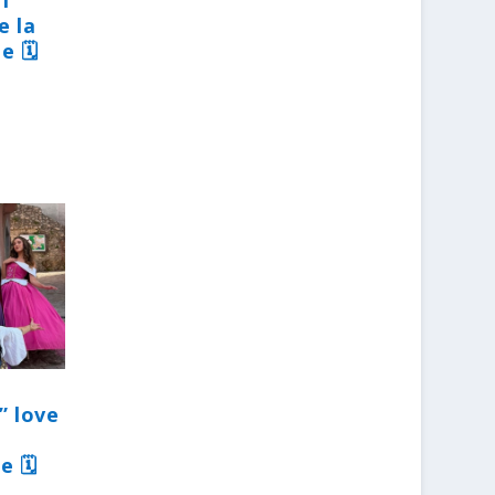
31
e la
e 🗓
” love
e 🗓