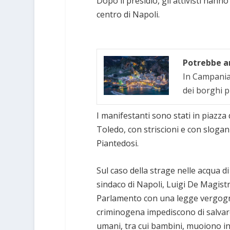
Dopo il presidio, gli attivisti hann
centro di Napoli.
Potrebbe an
In Campania 
dei borghi p
I manifestanti sono stati in piazza
Toledo, con striscioni e con slogan
Piantedosi.
Sul caso della strage nelle acqua d
sindaco di Napoli, Luigi De Magist
Parlamento con una legge vergognos
criminogena impediscono di salvare 
umani, tra cui bambini, muoiono in