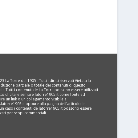
3 La Torre dal 1905 - Tutti i diritti riservati Vietata la
oduzione parziale o totale dei contenuti di questo
ale Tutti i contenuti de La Torre possono essere utilizzati
tto di citare sempre latorre1905.it come fonte ed
rire un link o un collegamento visibile a
latorre1905.it oppure alla pagina dell'articolo. In
un caso i contenuti de latorre1905.it possono essere
izzati per scopi commerciali.