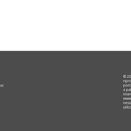
© 202
ripr
port
 nr
a pa
inse
www.
ness
util