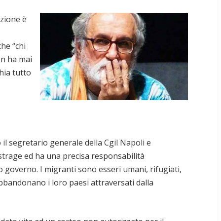
izione è
che “chi
on ha mai
hia tutto
il segretario generale della Cgil Napoli e
 strage ed ha una precisa responsabilità
to governo. I migranti sono esseri umani, rifugiati,
bbandonano i loro paesi attraversati dalla