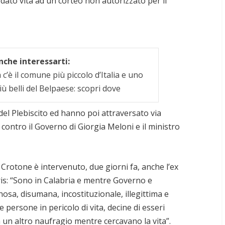
o dato vita ad un corteo non autorizzato per il
che interessarti:
c’è il comune più piccolo d’Italia e uno
iù belli del Belpaese: scopri dove
 del Plebiscito ed hanno poi attraversato via
 contro il Governo di Giorgia Meloni e il ministro
i Crotone è intervenuto, due giorni fa, anche l’ex
ris: “Sono in Calabria e mentre Governo e
a, disumana, incostituzionale, illegittima e
persone in pericolo di vita, decine di esseri
 un altro naufragio mentre cercavano la vita”.