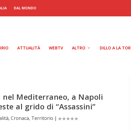
ALIA
DAL MONDO
ORIO
ATTUALITÀ
WEBTV
ALTRO
DILLO A LA TO
i nel Mediterraneo, a Napoli
este al grido di “Assassini”
alità
,
Cronaca
,
Territorio
|