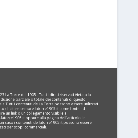
3 La Torre dal 1905 - Tutti i diritti riservati Vietata la
oduzione parziale o totale dei contenuti di questo
ale Tutti i contenuti de La Torre possono essere utilizzati
tto di citare sempre latorre1905.it come fonte ed
rire un link o un collegamento visibile a
latorre1905.it oppure alla pagina dell'articolo. In
un caso i contenuti de latorre1905.it possono essere
izzati per scopi commerciali.