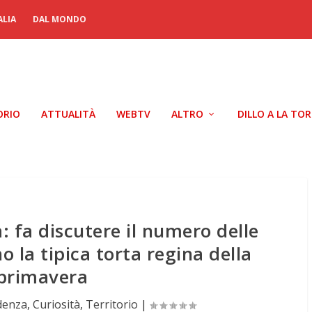
ALIA
DAL MONDO
ORIO
ATTUALITÀ
WEBTV
ALTRO
DILLO A LA TO
: fa discutere il numero delle
o la tipica torta regina della
primavera
idenza
,
Curiosità
,
Territorio
|