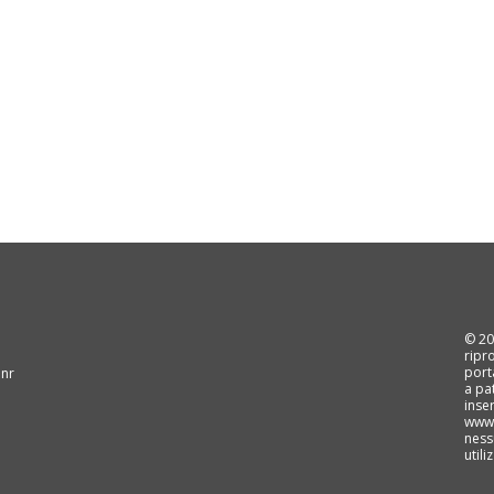
© 202
ripr
port
 nr
a pa
inse
www.
ness
util