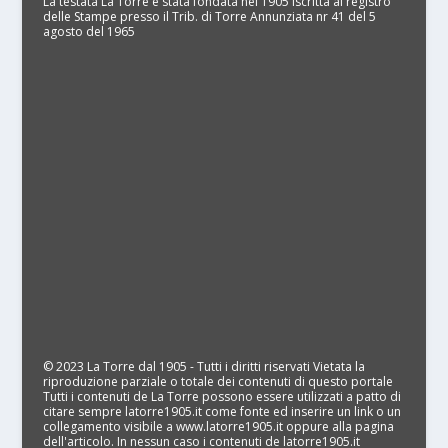
La testata La Torre è stata fondata nel 1905 Iscritta al registro
delle Stampe presso il Trib. di Torre Annunziata nr 41 del 5
agosto del 1965
© 2023 La Torre dal 1905 - Tutti i diritti riservati Vietata la
riproduzione parziale o totale dei contenuti di questo portale
Tutti i contenuti de La Torre possono essere utilizzati a patto di
citare sempre latorre1905.it come fonte ed inserire un link o un
collegamento visibile a www.latorre1905.it oppure alla pagina
dell'articolo. In nessun caso i contenuti de latorre1905.it