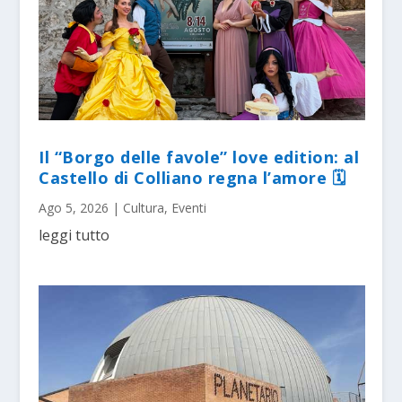
Il “Borgo delle favole” love edition: al
Castello di Colliano regna l’amore 🗓
Ago 5, 2026
|
Cultura
,
Eventi
leggi tutto