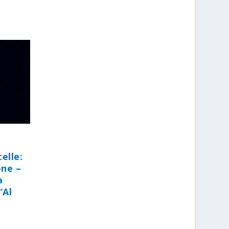
elle:
one –
a
“Al