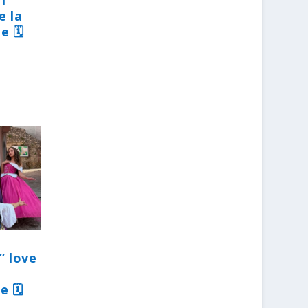
31
e la
e 🗓
” love
e 🗓