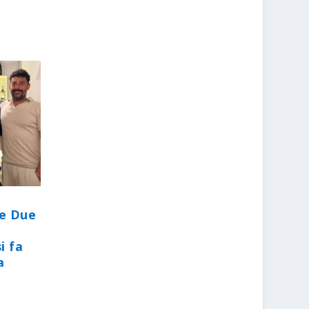
le Due
i fa
a