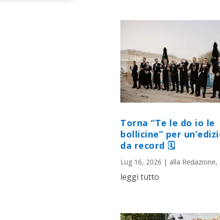
Torna “Te le do io le
bollicine” per un’ediz
da record 🗓
Lug 16, 2026
|
alla Redazione
,
leggi tutto