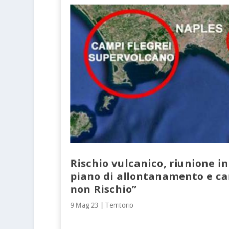
Rischio vulcanico, riunione i
piano di allontanamento e c
non Rischio”
9 Mag 23
|
Territorio