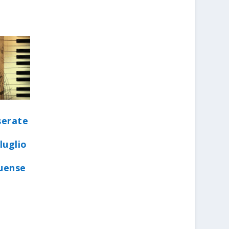
serate
luglio
quense