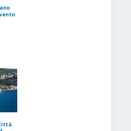
iano
evento
Città