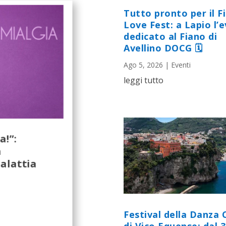
Tutto pronto per il F
Love Fest: a Lapio l’
dedicato al Fiano di
Avellino DOCG 🗓
Ago 5, 2026
|
Eventi
leggi tutto
a!”:
a
alattia
Festival della Danza 