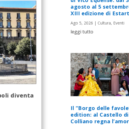
di Vico Equense: dal 
agosto al 5 settembr
XIII edizione di Estart
Ago 5, 2026
|
Cultura
,
Eventi
leggi tutto
oli diventa
Il “Borgo delle favole
edition: al Castello di
Colliano regna l’amor