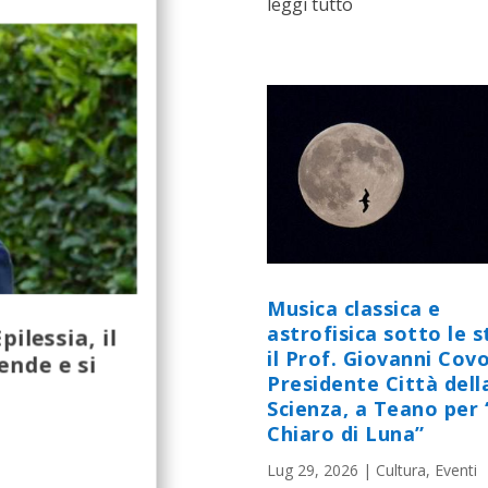
leggi tutto
Musica classica e
astrofisica sotto le st
ilessia, il
il Prof. Giovanni Cov
ende e si
Presidente Città dell
Scienza, a Teano per 
Chiaro di Luna”
Lug 29, 2026
|
Cultura
,
Eventi