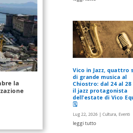
Vico in Jazz, quattro 
di grande musica al
mbre la
Chiostro: dal 24 al 28 
zzazione
il jazz protagonista
dell’estate di Vico E
🗓
Lug 22, 2026
|
Cultura
,
Eventi
leggi tutto