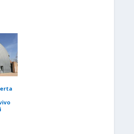
perta
vivo
i