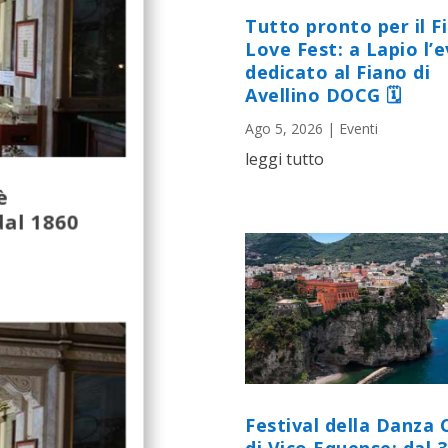
Tutto pronto per il F
Love Fest: a Lapio l’
dedicato al Fiano di
Avellino DOCG 🗓
Ago 5, 2026
|
Eventi
leggi tutto
è
dal 1860
Festival della Danza 