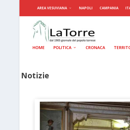
AREA VESUVIANA
NAPOLI
CAMPANIA
IT
HOME
POLITICA
CRONACA
TERRIT
Notizie