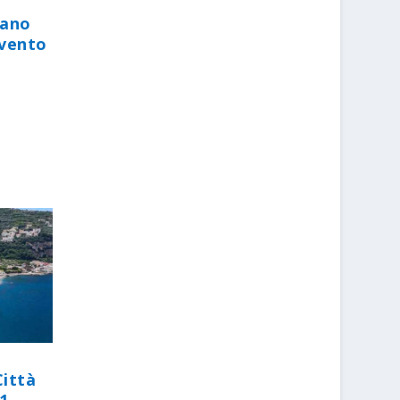
iano
evento
Città