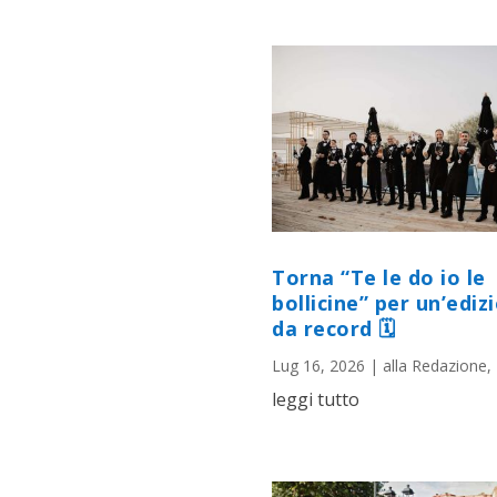
Torna “Te le do io le
bollicine” per un’ediz
da record 🗓
Lug 16, 2026
|
alla Redazione
,
leggi tutto