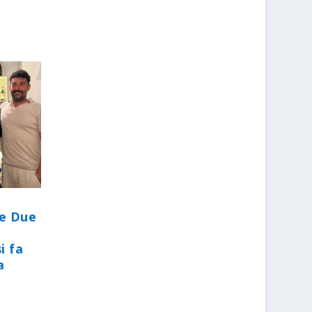
le Due
i fa
a