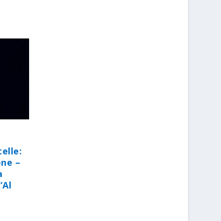
elle:
one –
a
“Al