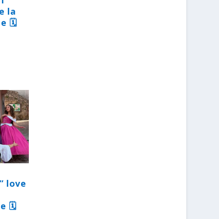
31
e la
e 🗓
” love
e 🗓