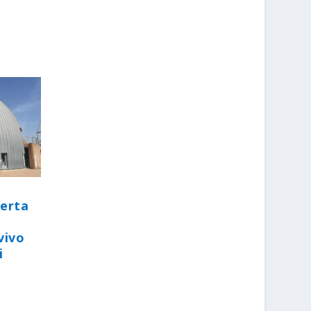
perta
vivo
i