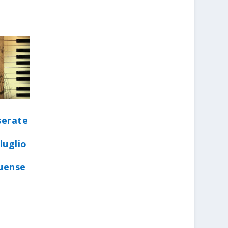
serate
luglio
quense