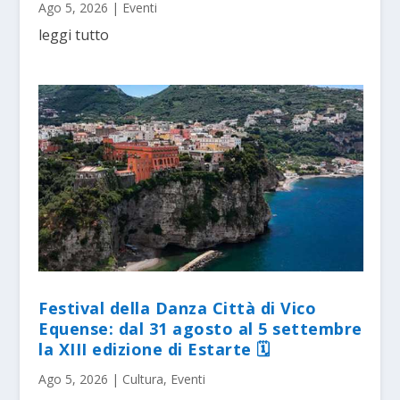
Ago 5, 2026
|
Eventi
leggi tutto
Festival della Danza Città di Vico
Equense: dal 31 agosto al 5 settembre
la XIII edizione di Estarte 🗓
Ago 5, 2026
|
Cultura
,
Eventi