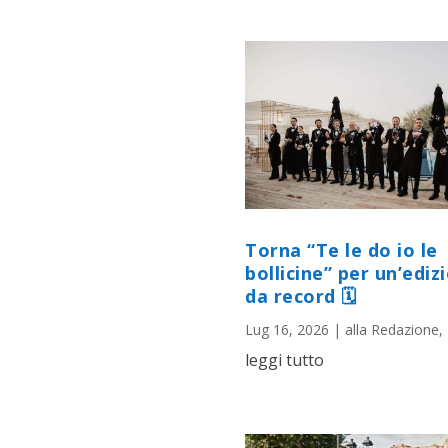
Torna “Te le do io le
bollicine” per un’ediz
da record 🗓
Lug 16, 2026
|
alla Redazione
,
leggi tutto