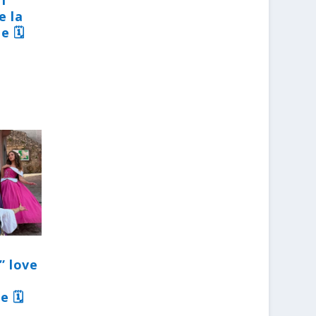
31
e la
e 🗓
” love
e 🗓