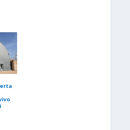
perta
vivo
i