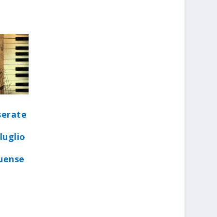
serate
luglio
quense