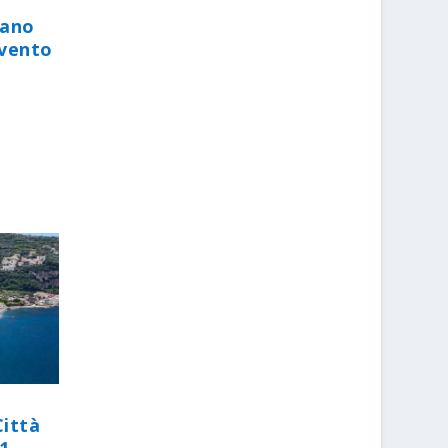
iano
evento
Città