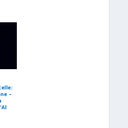
elle:
one –
a
“Al