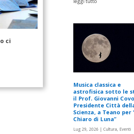
leggi tutto
o ci
Musica classica e
astrofisica sotto le st
il Prof. Giovanni Cov
Presidente Città dell
Scienza, a Teano per 
Chiaro di Luna”
Lug 29, 2026
|
Cultura
,
Eventi