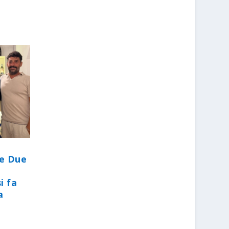
le Due
i fa
a