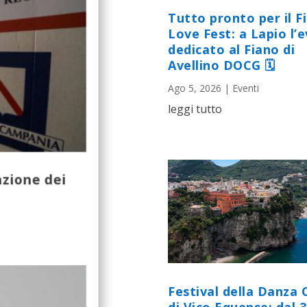
Tutto pronto per il F
Love Fest: a Lapio l’
dedicato al Fiano di
Avellino DOCG 🗓
Ago 5, 2026
|
Eventi
leggi tutto
azione dei
Festival della Danza 