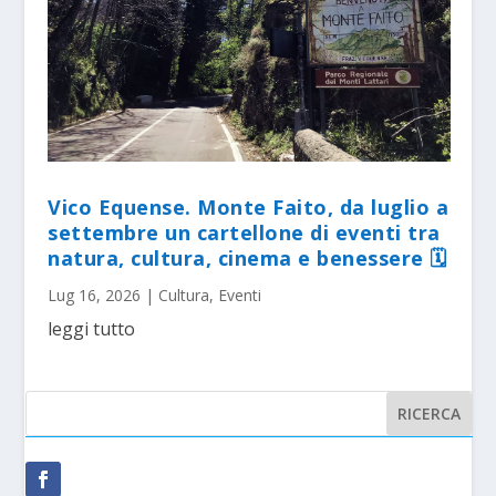
Vico Equense. Monte Faito, da luglio a
settembre un cartellone di eventi tra
natura, cultura, cinema e benessere 🗓
Lug 16, 2026
|
Cultura
,
Eventi
leggi tutto