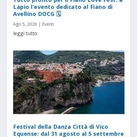
Lapio l’evento dedicato al Fiano di
Avellino DOCG 🗓
Ago 5, 2026
|
Eventi
leggi tutto
Festival della Danza Città di Vico
Equense: dal 31 agosto al 5 settembre