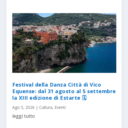
Festival della Danza Città di Vico
Equense: dal 31 agosto al 5 settembre
la XIII edizione di Estarte 🗓
Ago 5, 2026
|
Cultura
,
Eventi
leggi tutto