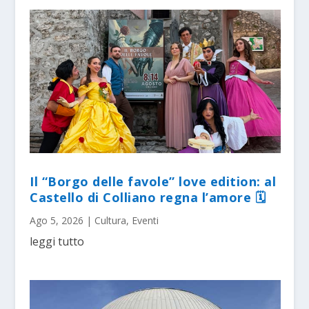
Il “Borgo delle favole” love edition: al
Castello di Colliano regna l’amore 🗓
Ago 5, 2026
|
Cultura
,
Eventi
leggi tutto