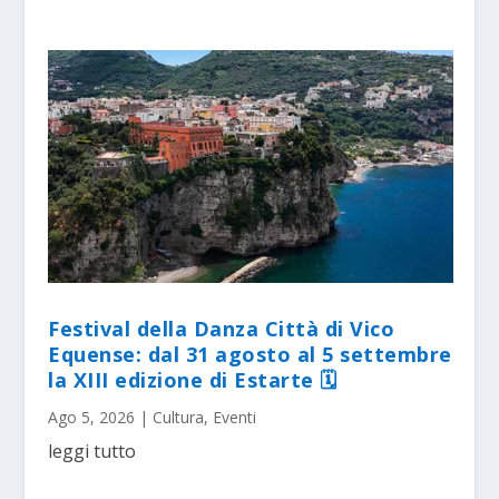
Festival della Danza Città di Vico
Equense: dal 31 agosto al 5 settembre
la XIII edizione di Estarte 🗓
Ago 5, 2026
|
Cultura
,
Eventi
leggi tutto