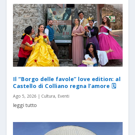
Il “Borgo delle favole” love edition: al
Castello di Colliano regna l’amore 🗓
Ago 5, 2026
|
Cultura
,
Eventi
leggi tutto