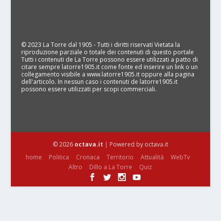
© 2023 La Torre dal 1905 - Tutti i diritti riservati Vietata la
riproduzione parziale o totale dei contenuti di questo portale
Tutti i contenuti de La Torre possono essere utilizzati a patto di
citare sempre latorre1905.it come fonte ed inserire un link o un
collegamento visibile a www.latorre1905.it oppure alla pagina
dell'articolo. In nessun caso i contenuti de latorre1905.it
possono essere utilizzati per scopi commerciali.
© 2026
octava.it
| Powered by octava.it
home
Politica
Cronaca
Territorio
Attualità
WebTv
Altro
Dillo a La Torre
Quiz