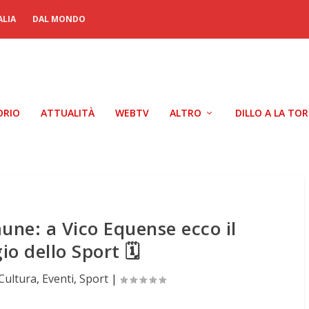
ALIA
DAL MONDO
ORIO
ATTUALITÀ
WEBTV
ALTRO
DILLO A LA TO
une: a Vico Equense ecco il
gio dello Sport 🗓
Cultura
,
Eventi
,
Sport
|