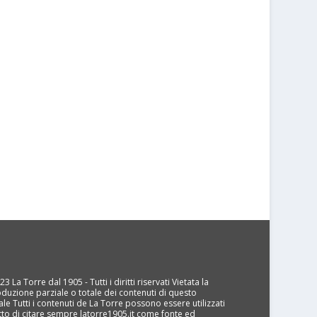
3 La Torre dal 1905 - Tutti i diritti riservati Vietata la
oduzione parziale o totale dei contenuti di questo
ale Tutti i contenuti de La Torre possono essere utilizzati
tto di citare sempre latorre1905.it come fonte ed