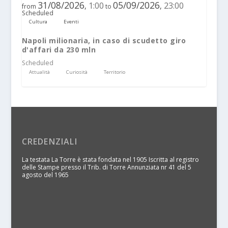
31/08/2026
05/09/2026
1:00
23:00
,
,
from
to
Scheduled
Cultura
Eventi
Napoli milionaria, in caso di scudetto giro
d'affari da 230 mln
Scheduled
Attualità
Curiosità
Territorio
CREDENZIALI
La testata La Torre è stata fondata nel 1905 Iscritta al registro
delle Stampe presso il Trib. di Torre Annunziata nr 41 del 5
agosto del 1965