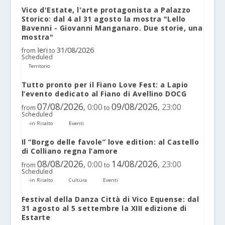
Vico d'Estate, l'arte protagonista a Palazzo
Storico: dal 4 al 31 agosto la mostra "Lello
Bavenni - Giovanni Manganaro. Due storie, una
mostra"
Ieri
31/08/2026
from
to
Scheduled
Territorio
Tutto pronto per il Fiano Love Fest: a Lapio
l’evento dedicato al Fiano di Avellino DOCG
07/08/2026
09/08/2026
0:00
23:00
,
,
from
to
Scheduled
-in Risalto
Eventi
Il “Borgo delle favole” love edition: al Castello
di Colliano regna l’amore
08/08/2026
14/08/2026
0:00
23:00
,
,
from
to
Scheduled
-in Risalto
Cultura
Eventi
Festival della Danza Città di Vico Equense: dal
31 agosto al 5 settembre la XIII edizione di
Estarte