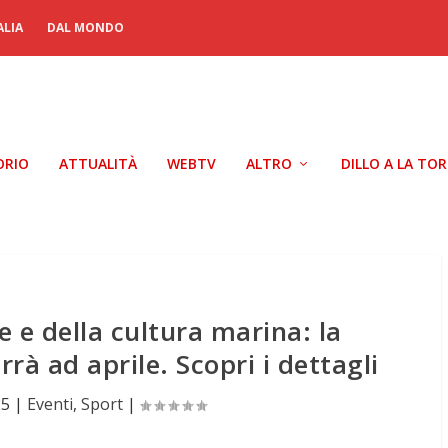
ALIA
DAL MONDO
ORIO
ATTUALITÀ
WEBTV
ALTRO
DILLO A LA TO
 e della cultura marina: la
rrà ad aprile. Scopri i dettagli
25
|
Eventi
,
Sport
|