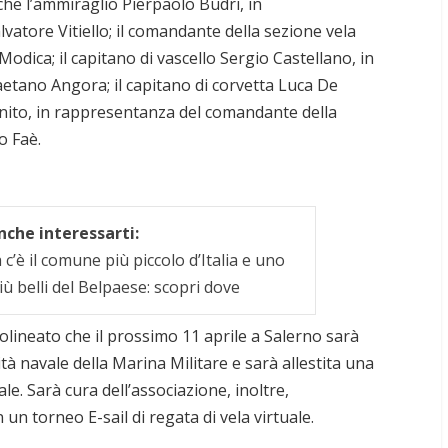
he l’ammiraglio Pierpaolo Budri, in
atore Vitiello; il comandante della sezione vela
odica; il capitano di vascello Sergio Castellano, in
etano Angora; il capitano di corvetta Luca De
nito, in rappresentanza del comandante della
o Faè.
che interessarti:
c’è il comune più piccolo d’Italia e uno
iù belli del Belpaese: scopri dove
tolineato che il prossimo 11 aprile a Salerno sarà
tà navale della Marina Militare e sarà allestita una
e. Sarà cura dell’associazione, inoltre,
 un torneo E-sail di regata di vela virtuale.