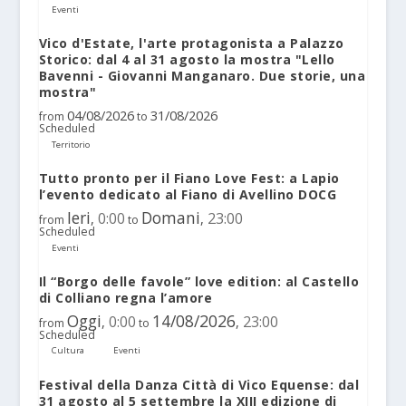
Eventi
Vico d'Estate, l'arte protagonista a Palazzo
Storico: dal 4 al 31 agosto la mostra "Lello
Bavenni - Giovanni Manganaro. Due storie, una
mostra"
04/08/2026
31/08/2026
from
to
Scheduled
Territorio
Tutto pronto per il Fiano Love Fest: a Lapio
l’evento dedicato al Fiano di Avellino DOCG
Ieri
Domani
0:00
23:00
,
,
from
to
Scheduled
Eventi
Il “Borgo delle favole” love edition: al Castello
di Colliano regna l’amore
Oggi
14/08/2026
0:00
23:00
,
,
from
to
Scheduled
Cultura
Eventi
Festival della Danza Città di Vico Equense: dal
31 agosto al 5 settembre la XIII edizione di