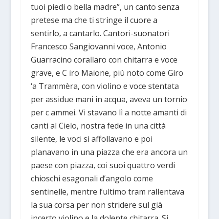
tuoi piedi o bella madre”, un canto senza
pretese ma che ti stringe il cuore a
sentirlo, a cantarlo. Cantori-suonatori
Francesco Sangiovanni voce, Antonio
Guarracino corallaro con chitarra e voce
grave, e C iro Maione, più noto come Giro
‘a Trammèra, con violino e voce stentata
per assidue mani in acqua, aveva un tornio
per c ammei. Vi stavano lì a notte amanti di
canti al Cielo, nostra fede in una città
silente, le voci si affollavano e poi
planavano in una piazza che era ancora un
paese con piazza, coi suoi quattro verdi
chioschi esagonali d’angolo come
sentinelle, mentre l’ultimo tram rallentava
la sua corsa per non stridere sul già
incerto violino e la dolente chitarra. Si