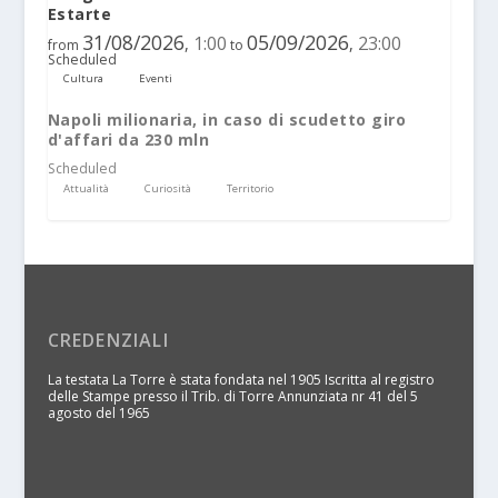
Estarte
31/08/2026
05/09/2026
1:00
23:00
,
,
from
to
Scheduled
Cultura
Eventi
Napoli milionaria, in caso di scudetto giro
d'affari da 230 mln
Scheduled
Attualità
Curiosità
Territorio
CREDENZIALI
La testata La Torre è stata fondata nel 1905 Iscritta al registro
delle Stampe presso il Trib. di Torre Annunziata nr 41 del 5
agosto del 1965