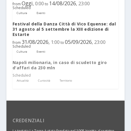
Oggi
14/08/2026
0:00
23:00
,
,
from
to
Scheduled
Cultura
Eventi
Festival della Danza Città di Vico Equense: dal
31 agosto al 5 settembre la XIII edizione di
Estarte
31/08/2026
05/09/2026
1:00
23:00
,
,
from
to
Scheduled
Cultura
Eventi
Napoli milionaria, in caso di scudetto giro
d'affari da 230 mln
Scheduled
Attualità
Curiosità
Territorio
CREDENZIALI
La testata La Torre è stata fondata nel 1905 Iscritta al registro