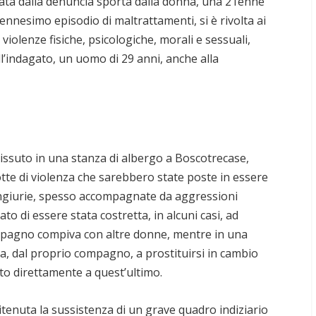
ata dalla denuncia sporta dalla donna, una 21enne
’ennesimo episodio di maltrattamenti, si è rivolta ai
 violenze fisiche, psicologiche, morali e sessuali,
ll’indagato, un uomo di 29 anni, anche alla
vissuto in una stanza di albergo a Boscotrecase,
otte di violenza che sarebbero state poste in essere
 ingiurie, spesso accompagnate da aggressioni
to di essere stata costretta, in alcuni casi, ad
compagno compiva con altre donne, mentre in una
a, dal proprio compagno, a prostituirsi in cambio
to direttamente a quest’ultimo.
ritenuta la sussistenza di un grave quadro indiziario