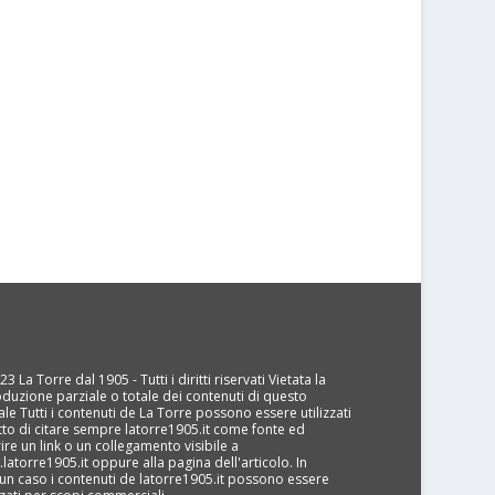
3 La Torre dal 1905 - Tutti i diritti riservati Vietata la
oduzione parziale o totale dei contenuti di questo
ale Tutti i contenuti de La Torre possono essere utilizzati
tto di citare sempre latorre1905.it come fonte ed
rire un link o un collegamento visibile a
latorre1905.it oppure alla pagina dell'articolo. In
un caso i contenuti de latorre1905.it possono essere