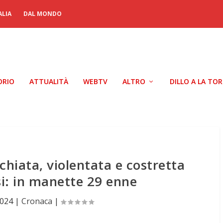
ALIA
DAL MONDO
ORIO
ATTUALITÀ
WEBTV
ALTRO
DILLO A LA TO
chiata, violentata e costretta
si: in manette 29 enne
2024
|
Cronaca
|