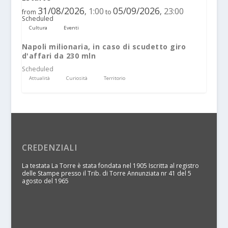
31/08/2026
05/09/2026
1:00
23:00
,
,
from
to
Scheduled
Cultura
Eventi
Napoli milionaria, in caso di scudetto giro
d'affari da 230 mln
Scheduled
Attualità
Curiosità
Territorio
CREDENZIALI
La testata La Torre è stata fondata nel 1905 Iscritta al registro
delle Stampe presso il Trib. di Torre Annunziata nr 41 del 5
agosto del 1965