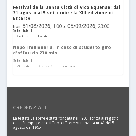
Festival della Danza Città di Vico Equense: dal
31 agosto al 5 settembre la XIII edizione di
Estarte
31/08/2026
05/09/2026
1:00
23:00
,
,
from
to
Scheduled
Cultura
Eventi
Napoli milionaria, in caso di scudetto giro
d'affari da 230 mln
Scheduled
Attualità
Curiosità
Territorio
CREDENZIALI
La testata La Torre è stata fondata nel 1905 Iscritta al registro
delle Stampe presso il Trib. di Torre Annunziata nr 41 del 5
agosto del 1965