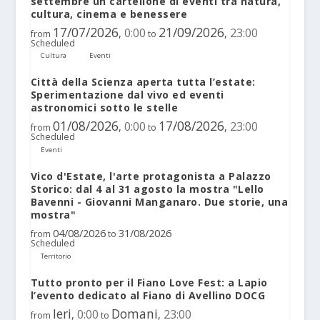
settembre un cartellone di eventi tra natura,
cultura, cinema e benessere
17/07/2026
21/09/2026
0:00
23:00
,
,
from
to
Scheduled
Cultura
Eventi
Città della Scienza aperta tutta l’estate:
Sperimentazione dal vivo ed eventi
astronomici sotto le stelle
01/08/2026
17/08/2026
0:00
23:00
,
,
from
to
Scheduled
Eventi
Vico d'Estate, l'arte protagonista a Palazzo
Storico: dal 4 al 31 agosto la mostra "Lello
Bavenni - Giovanni Manganaro. Due storie, una
mostra"
04/08/2026
31/08/2026
from
to
Scheduled
Territorio
Tutto pronto per il Fiano Love Fest: a Lapio
l’evento dedicato al Fiano di Avellino DOCG
Ieri
Domani
0:00
23:00
,
,
from
to