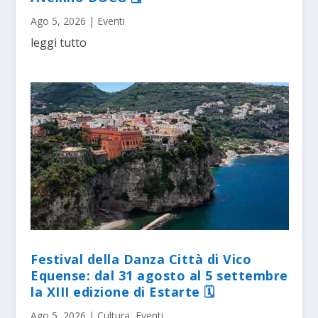
Ago 5, 2026
|
Eventi
leggi tutto
Festival della Danza Città di Vico
Equense: dal 31 agosto al 5 settembre
la XIII edizione di Estarte 🗓
Ago 5, 2026
|
Cultura
,
Eventi