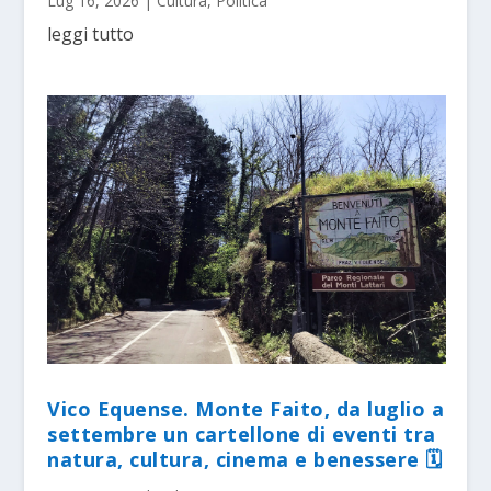
Lug 16, 2026
|
Cultura
,
Politica
leggi tutto
Vico Equense. Monte Faito, da luglio a
settembre un cartellone di eventi tra
natura, cultura, cinema e benessere 🗓