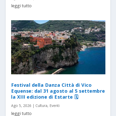
leggi tutto
Festival della Danza Città di Vico
Equense: dal 31 agosto al 5 settembre
la XIII edizione di Estarte 🗓
Ago 5, 2026
|
Cultura
,
Eventi
leggi tutto