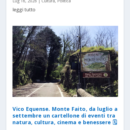
Lug 16, 2026
|
Cultura
,
Politica
leggi tutto
Vico Equense. Monte Faito, da luglio a
settembre un cartellone di eventi tra
natura, cultura, cinema e benessere 🗓