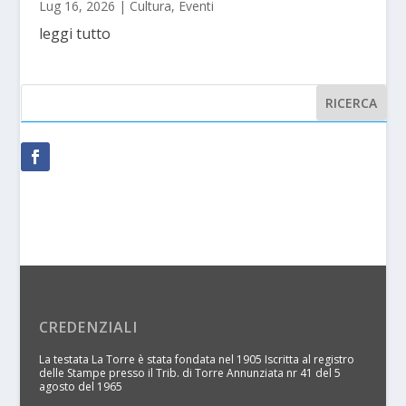
Lug 16, 2026
|
Cultura
,
Eventi
leggi tutto
CREDENZIALI
La testata La Torre è stata fondata nel 1905 Iscritta al registro
delle Stampe presso il Trib. di Torre Annunziata nr 41 del 5
agosto del 1965