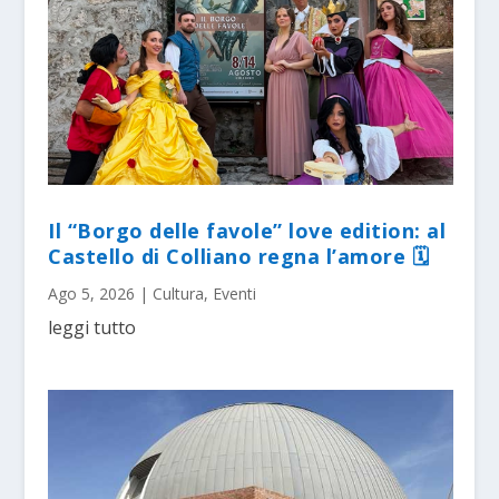
Il “Borgo delle favole” love edition: al
Castello di Colliano regna l’amore 🗓
Ago 5, 2026
|
Cultura
,
Eventi
leggi tutto