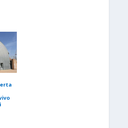
perta
vivo
i