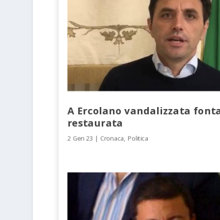
A Ercolano vandalizzata font
restaurata
2 Gen 23
|
Cronaca
,
Politica