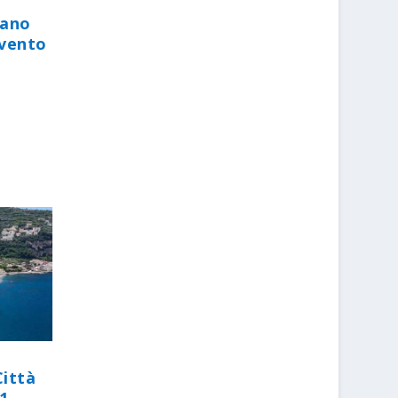
iano
evento
Città