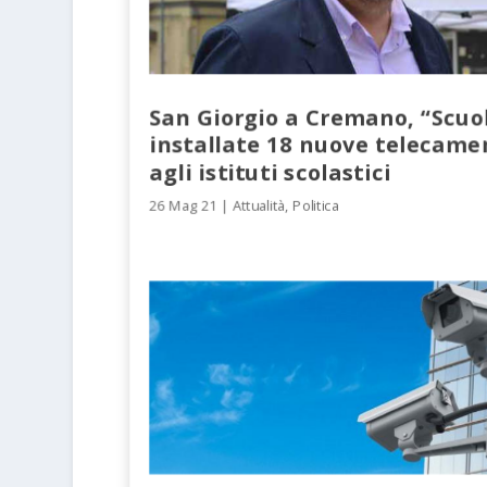
San Giorgio a Cremano, “Scuol
installate 18 nuove telecame
agli istituti scolastici
26 Mag 21
|
Attualità
,
Politica