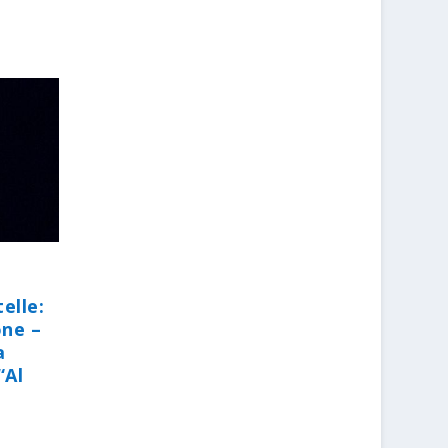
elle:
one –
a
“Al