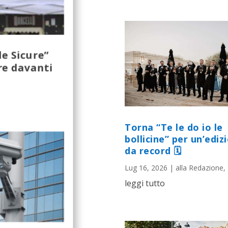
e Sicure”
re davanti
Torna “Te le do io le
bollicine” per un’ediz
da record 🗓
Lug 16, 2026
|
alla Redazione
,
leggi tutto