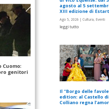
di Vico Equense: dal 
agosto al 5 settembr
XIII edizione di Estart
Ago 5, 2026
|
Cultura
,
Eventi
leggi tutto
co Cuomo:
oro genitori
Il “Borgo delle favole
edition: al Castello di
Colliano regna l’amor