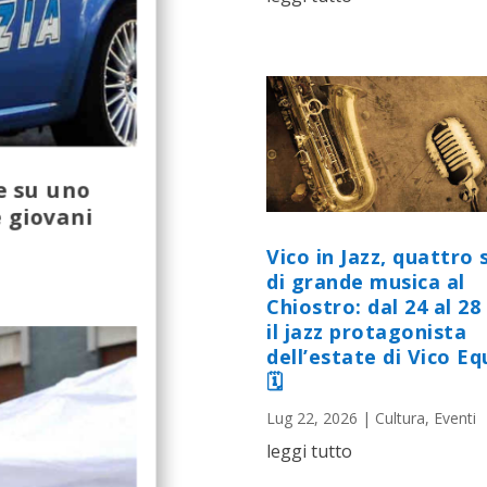
e su uno
e giovani
Vico in Jazz, quattro 
di grande musica al
Chiostro: dal 24 al 28 
il jazz protagonista
dell’estate di Vico E
🗓
Lug 22, 2026
|
Cultura
,
Eventi
leggi tutto