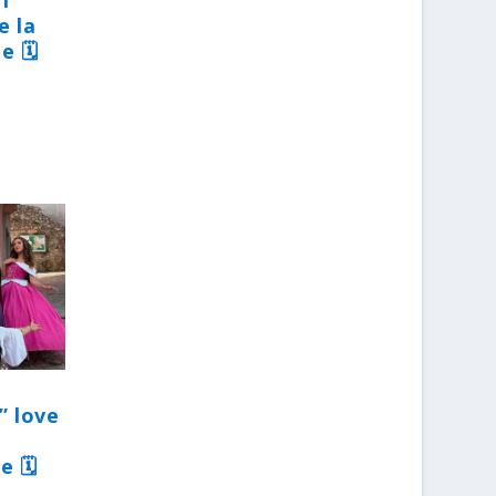
31
e la
e 🗓
” love
e 🗓