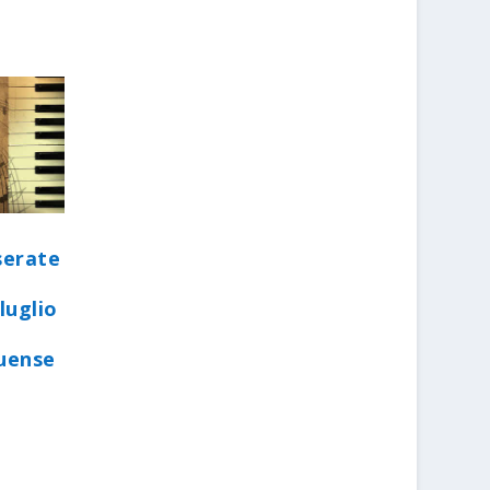
serate
luglio
quense