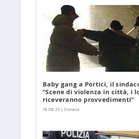
Baby gang a Portici, il sinda
“Scene di violenza in città, i l
riceveranno provvedimenti”
18 Ott 23
|
Cronaca