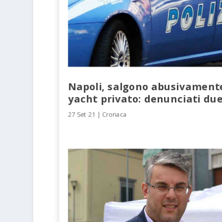
Napoli, salgono abusivament
yacht privato: denunciati du
27 Set 21
|
Cronaca