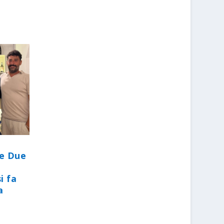
le Due
i fa
a