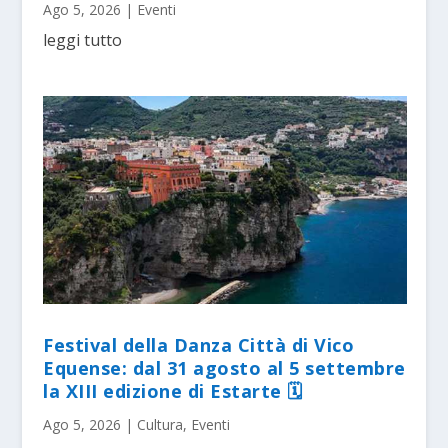
Ago 5, 2026
|
Eventi
leggi tutto
Festival della Danza Città di Vico
Equense: dal 31 agosto al 5 settembre
la XIII edizione di Estarte 🗓
Ago 5, 2026
|
Cultura
,
Eventi