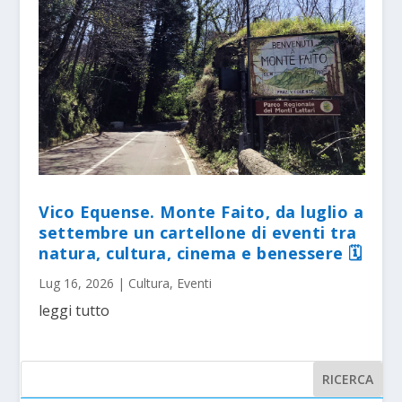
Vico Equense. Monte Faito, da luglio a
settembre un cartellone di eventi tra
natura, cultura, cinema e benessere 🗓
Lug 16, 2026
|
Cultura
,
Eventi
leggi tutto