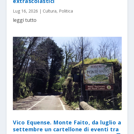
extrascolastici
Lug 16, 2026
|
Cultura
,
Politica
leggi tutto
Vico Equense. Monte Faito, da luglio a
settembre un cartellone di eventi tra