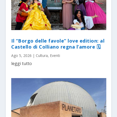
Il “Borgo delle favole” love edition: al
Castello di Colliano regna l’amore 🗓
Ago 5, 2026
|
Cultura
,
Eventi
leggi tutto