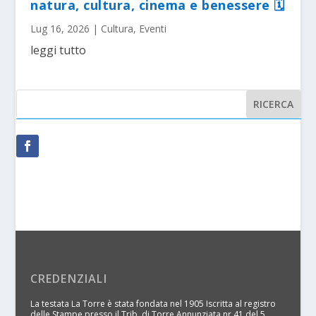
natura, cultura, cinema e benessere 🗓
Lug 16, 2026
|
Cultura
,
Eventi
leggi tutto
CREDENZIALI
La testata La Torre è stata fondata nel 1905 Iscritta al registro
delle Stampe presso il Trib. di Torre Annunziata nr 41 del 5