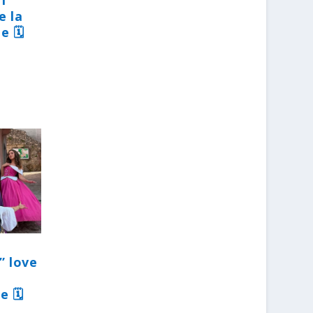
31
e la
e 🗓
” love
e 🗓