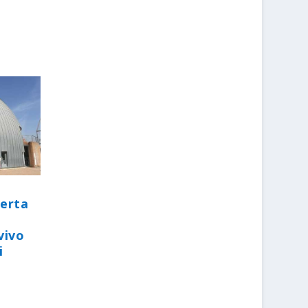
perta
vivo
i