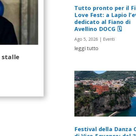
Tutto pronto per il F
Love Fest: a Lapio l’
dedicato al Fiano di
Avellino DOCG 🗓
Ago 5, 2026
|
Eventi
leggi tutto
 stalle
Festival della Danza 