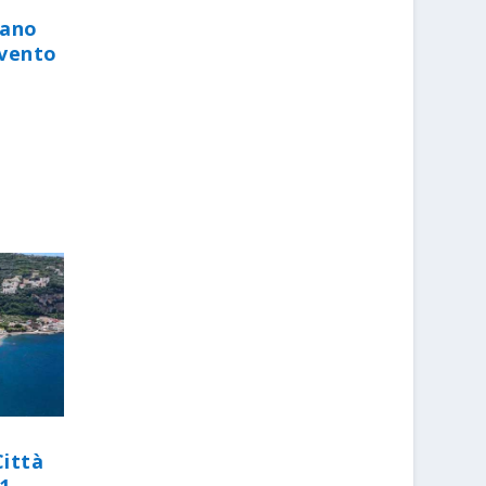
iano
evento
Città