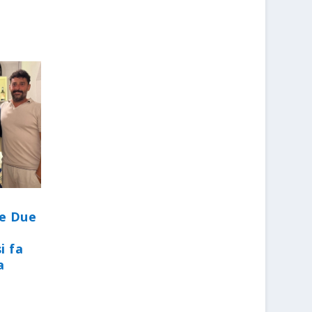
le Due
i fa
a