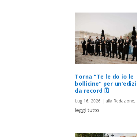
Torna “Te le do io le
bollicine” per un’ediz
da record 🗓
Lug 16, 2026
|
alla Redazione
,
leggi tutto