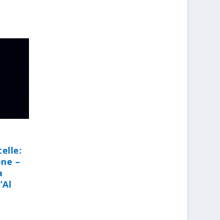
elle:
one –
a
“Al