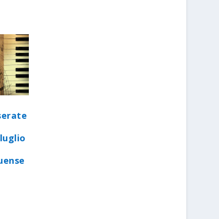
serate
luglio
quense