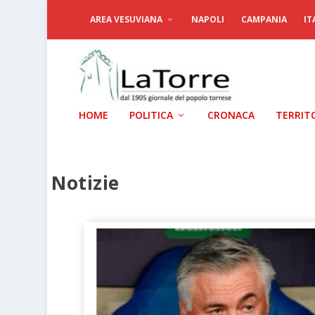
AREA VESUVIANA
NAPOLI
CAMPANIA
IT
HOME
POLITICA
CRONACA
TERRIT
Notizie