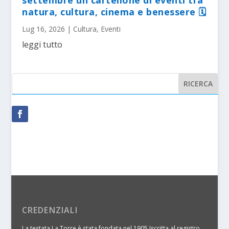
natura, cultura, cinema e benessere 🗓
Lug 16, 2026
|
Cultura
,
Eventi
leggi tutto
CREDENZIALI
La testata La Torre è stata fondata nel 1905 Iscritta al registro