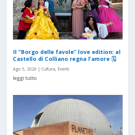
Il “Borgo delle favole” love edition: al
Castello di Colliano regna l’amore 🗓
Ago 5, 2026
|
Cultura
,
Eventi
leggi tutto