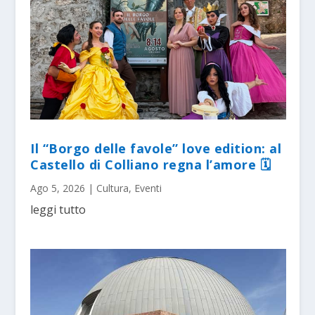
Il “Borgo delle favole” love edition: al
Castello di Colliano regna l’amore 🗓
Ago 5, 2026
|
Cultura
,
Eventi
leggi tutto