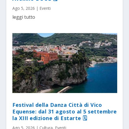
Ago 5, 2026
|
Eventi
leggi tutto
Festival della Danza Città di Vico
Equense: dal 31 agosto al 5 settembre
la XIII edizione di Estarte 🗓
Ago 5, 2026
|
Cultura
,
Eventi