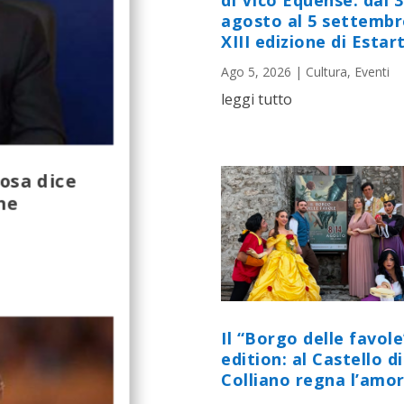
di Vico Equense: dal 
agosto al 5 settembr
XIII edizione di Estart
Ago 5, 2026
|
Cultura
,
Eventi
leggi tutto
osa dice
ne
Il “Borgo delle favole
edition: al Castello di
Colliano regna l’amor