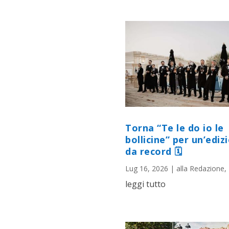
Torna “Te le do io le
bollicine” per un’ediz
da record 🗓
Lug 16, 2026
|
alla Redazione
,
leggi tutto