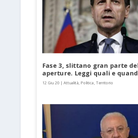
Fase 3, slittano gran parte de
aperture. Leggi quali e quan
12 Giu 20
|
Attualità
,
Politica
,
Territorio