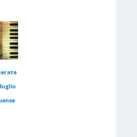
serate
luglio
quense