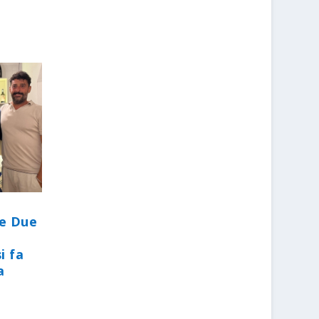
le Due
i fa
a