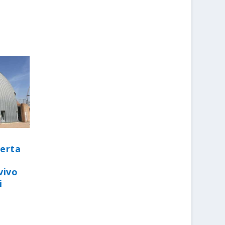
perta
vivo
i