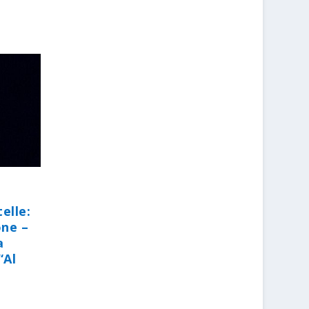
elle:
one –
a
“Al