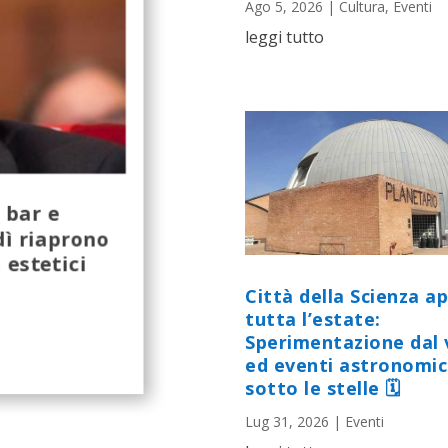
Ago 5, 2026
|
Cultura
,
Eventi
leggi tutto
 bar e
dì riaprono
 estetici
Città della Scienza a
tutta l’estate:
Sperimentazione dal 
ed eventi astronomic
sotto le stelle 🗓
Lug 31, 2026
|
Eventi