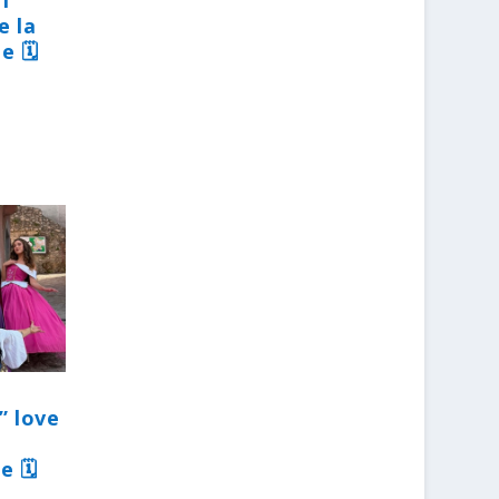
31
e la
e 🗓
” love
e 🗓