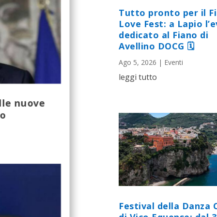
Tutto pronto per il F
Love Fest: a Lapio l’
dedicato al Fiano di
Avellino DOCG 🗓
Ago 5, 2026
|
Eventi
leggi tutto
lle nuove
do
Festival della Danza 