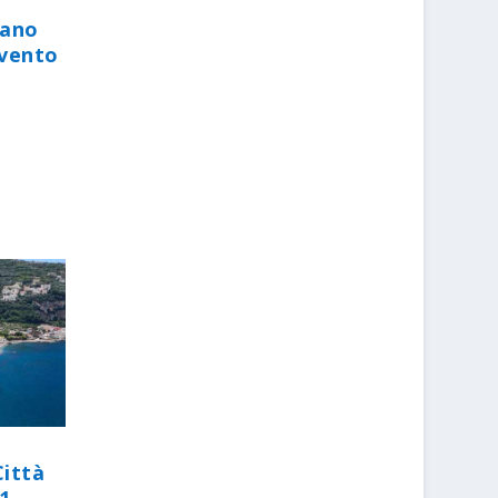
iano
evento
Città