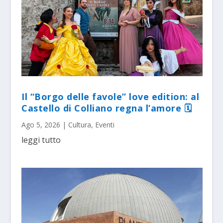
Il “Borgo delle favole” love edition: al
Castello di Colliano regna l’amore 🗓
Ago 5, 2026
|
Cultura
,
Eventi
leggi tutto