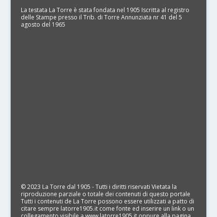
La testata La Torre è stata fondata nel 1905 Iscritta al registro
delle Stampe presso il Trib. di Torre Annunziata nr 41 del 5
agosto del 1965
© 2023 La Torre dal 1905 - Tutti i diritti riservati Vietata la
riproduzione parziale o totale dei contenuti di questo portale
Tutti i contenuti de La Torre possono essere utilizzati a patto di
citare sempre latorre1905.it come fonte ed inserire un link o un
collegamento visibile a www.latorre1905.it oppure alla pagina