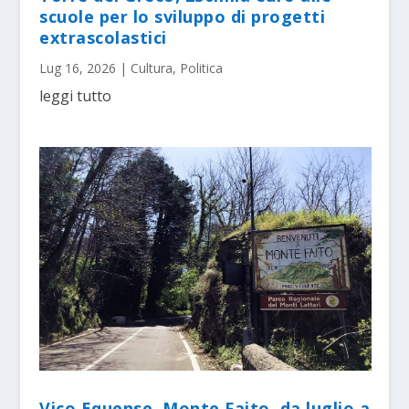
scuole per lo sviluppo di progetti
extrascolastici
Lug 16, 2026
|
Cultura
,
Politica
leggi tutto
Vico Equense. Monte Faito, da luglio a