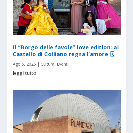
Il “Borgo delle favole” love edition: al
Castello di Colliano regna l’amore 🗓
Ago 5, 2026
|
Cultura
,
Eventi
leggi tutto