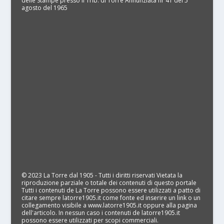
delle Stampe presso il Trib. di Torre Annunziata nr 41 del 5
agosto del 1965
© 2023 La Torre dal 1905 - Tutti i diritti riservati Vietata la
riproduzione parziale o totale dei contenuti di questo portale
Tutti i contenuti de La Torre possono essere utilizzati a patto di
citare sempre latorre1905.it come fonte ed inserire un link o un
collegamento visibile a www.latorre1905.it oppure alla pagina
dell'articolo. In nessun caso i contenuti de latorre1905.it
possono essere utilizzati per scopi commerciali.