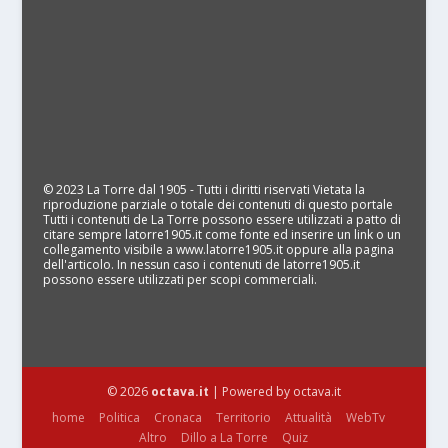
© 2023 La Torre dal 1905 - Tutti i diritti riservati Vietata la
riproduzione parziale o totale dei contenuti di questo portale
Tutti i contenuti de La Torre possono essere utilizzati a patto di
citare sempre latorre1905.it come fonte ed inserire un link o un
collegamento visibile a www.latorre1905.it oppure alla pagina
dell'articolo. In nessun caso i contenuti de latorre1905.it
possono essere utilizzati per scopi commerciali.
© 2026
octava.it
| Powered by octava.it
home
Politica
Cronaca
Territorio
Attualità
WebTv
Altro
Dillo a La Torre
Quiz