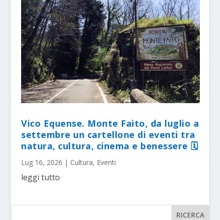
Vico Equense. Monte Faito, da luglio a
settembre un cartellone di eventi tra
natura, cultura, cinema e benessere 🗓
Lug 16, 2026
|
Cultura
,
Eventi
leggi tutto